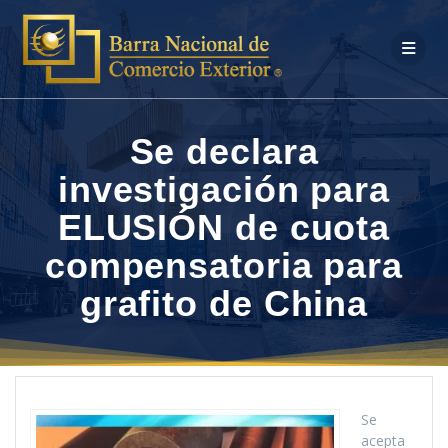
Saltar
al
contenido
Se declara
investigación para
ELUSIÓN de cuota
compensatoria para
grafito de China
Se
acepta