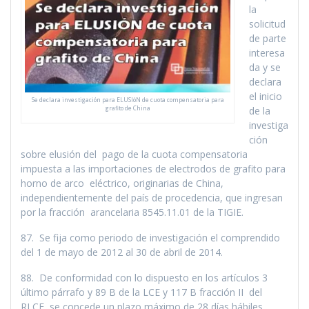
la
solicitud
de parte
interesa
da y se
declara
el inicio
Se declara investigación para ELUSIóN de cuota compensatoria para
de la
grafito de China
investiga
ción
sobre elusión del pago de la cuota compensatoria
impuesta a las importaciones de electrodos de grafito para
horno de arco eléctrico, originarias de China,
independientemente del paí­s de procedencia, que ingresan
por la fracción arancelaria 8545.11.01 de la TIGIE.
87. Se fija como periodo de investigación el comprendido
del 1 de mayo de 2012 al 30 de abril de 2014.
88. De conformidad con lo dispuesto en los artí­culos 3
último párrafo y 89 B de la LCE y 117 B fracción II del
RLCE, se concede un plazo máximo de 28 dí­as hábiles,