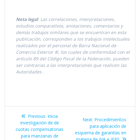
Nota legal
: Las correlaciones, interpretaciones,
estudios comparativos, anotaciones, comentarios y
demás trabajos similares que se encuentran en esta
publicación, corresponden a los trabajos intelectuales
realizados por el personal de Barra Nacional de
Comercio Exterior ®, los cuales de conformidad con el
artículo 89 del Código Fiscal de la Federación, pueden
ser contrarias a las interpretaciones que realicen las
Autoridades
.
Navegación
Previous
Previous:
Inicia
Next
Next:
Procedimientos
de
post:
investigación de de
post:
para aplicación de
cuotas compensatorias
esquema de garantí­as en
entradas
para manzanas de
materia de IVA e IEPS