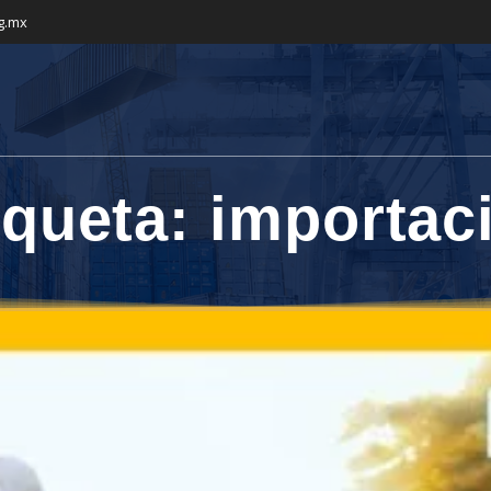
g.mx
iqueta:
importac