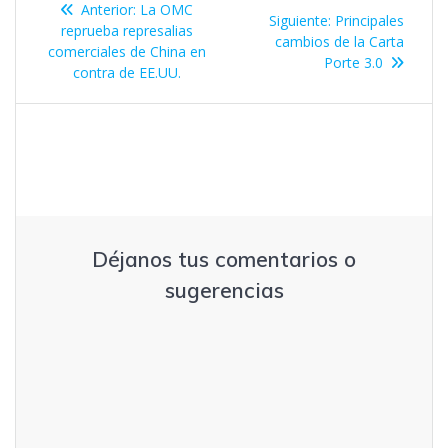
Entrada
Anterior:
La OMC
Entrada
Siguiente:
Principales
de
anterior:
reprueba represalias
siguiente:
cambios de la Carta
comerciales de China en
Porte 3.0
entradas
contra de EE.UU.
Déjanos tus comentarios o
sugerencias