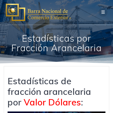
Saltar
al
contenido
Estadí­sticas por
Fracción Arancelaria
Estadísticas de
fracción arancelaria
por
Valor Dólares
: