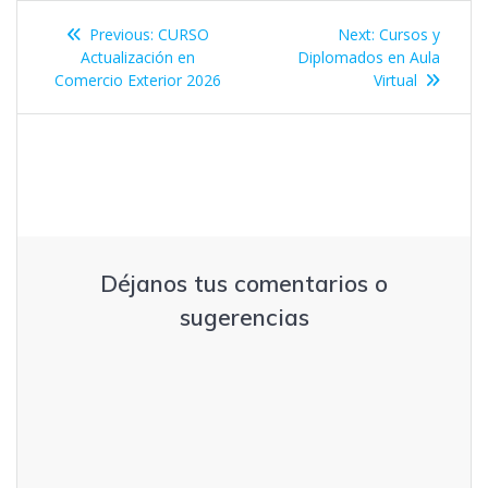
Navegación
Previous
Next
Previous:
CURSO
Next:
Cursos y
de
post:
post:
Actualización en
Diplomados en Aula
Comercio Exterior 2026
Virtual
entradas
Déjanos tus comentarios o
sugerencias