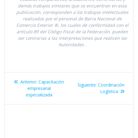
demás trabajos similares que se encuentran en esta
publicación, corresponden a los trabajos intelectuales
realizados por el personal de Barra Nacional de
Comercio Exterior ®, los cuales de conformidad con el
artículo 89 del Código Fiscal de la Federación, pueden
ser contrarias a las interpretaciones que realicen las
Autoridades
.
Navegación
Entrada
Anterior:
Capacitación
Entrada
Siguiente:
Coordinación
de
anterior:
empresarial
siguiente:
Logí­stica
especializada
entradas