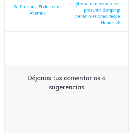
de
post:
jitomate mexicano por
Previous
Previous:
El cluster de
presunto dumping;
post:
Altamira
entradas
crecen presiones desde
Florida
Déjanos tus comentarios o
sugerencias