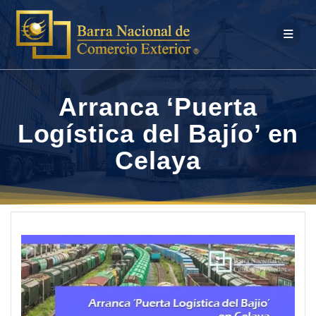
Saltar
al
contenido
Arranca ‘Puerta
Logística del Bajío’ en
Celaya