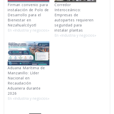
Firman convenio para
Corredor
instalación de Polo de
Interoceánico:
Desarrollo para el
Empresas de
Bienestar en
autopartes requieren
Nezahualcóyotl
seguridad para
En «Industria y negocios»
instalar plantas
En «Industria y negocios»
Aduana Marítima de
Manzanillo: Líder
Nacional en
Recaudación
Aduanera durante
2026
En «Industria y negocios»