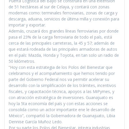
Puerta Logística del Bajío se construirá en una extensión
de 51 hectáreas al sur de Celaya, y contará con zonas
modernas como: terminales ferroviarias, zonas de carga y
descarga, aduana, servicios de última milla y conexión para
importar y exportar.
Además, cruzará dos grandes líneas ferroviarias por donde
pasa el 23% de la carga ferroviaria de todo el país, está
cerca de las principales carreteras, la 45 y 57; además de
que estará rodeada de las principales armadoras de autos
en el país: Mazda, Honda y Toyota, en tan solo un radio de
50 kilómetros.
“Hoy con esta estrategia de los Polos del Bienestar que
celebramos y el acompañamiento que hemos tenido por
parte del Gobierno Federal nos va permitir acelerar su
desarrollo con la simplificación de los trámites, incentivos
fiscales, y capacitación técnica, apoyos a las MiPymes, y
con atracción estratégica de inversiones. Guanajuato es
hoy la 5ta economía del país y con estas acciones se
consolida como un actor importante ene le desarrollo de
México”, compartió la Gobernadora de Guanajuato, Libia
Dennise García Muñoz Ledo.
Por su parte los Polos del Bienestar, integra industrias