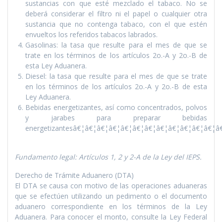
sustancias con que esté mezclado el tabaco. No se
deberá considerar el filtro ni el papel o cualquier otra
sustancia que no contenga tabaco, con el que estén
envueltos los referidos tabacos labrados.
Gasolinas: la tasa que resulte para el mes de que se
trate en los términos de los artí­culos 2o.-A y 2o.-B de
esta Ley Aduanera.
Diesel: la tasa que resulte para el mes de que se trate
en los términos de los artí­culos 2o.-A y 2o.-B de esta
Ley Aduanera.
Bebidas energetizantes, así­ como concentrados, polvos
y jarabes para preparar bebidas
energetizantesâ€¦â€¦â€¦â€¦â€¦â€¦â€¦â€¦â€¦â€¦â€¦â€¦
Fundamento legal: Artí­culos 1, 2 y 2-A de la Ley del IEPS.
Derecho de Trámite Aduanero (DTA)
El DTA se causa con motivo de las operaciones aduaneras
que se efectúen utilizando un pedimento o el documento
aduanero correspondiente en los términos de la Ley
Aduanera. Para conocer el monto, consulte la Ley Federal