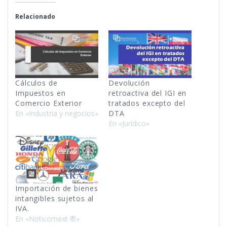
Relacionado
Cálculos de
Devolución
Impuestos en
retroactiva del IGI en
Comercio Exterior
tratados excepto del
En «Industria y negocios»
DTA
En «Jurí­dico»
Importación de bienes
intangibles sujetos al
IVA.
En «Noticomext ®»