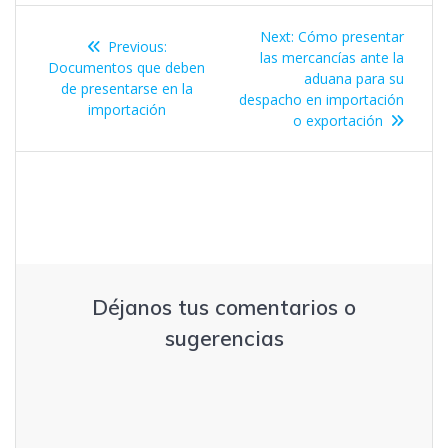
Navegación
Next
Next:
Cómo presentar
Previous
Previous:
de
post:
las mercancí­as ante la
post:
Documentos que deben
aduana para su
de presentarse en la
entradas
despacho en importación
importación
o exportación
Déjanos tus comentarios o
sugerencias