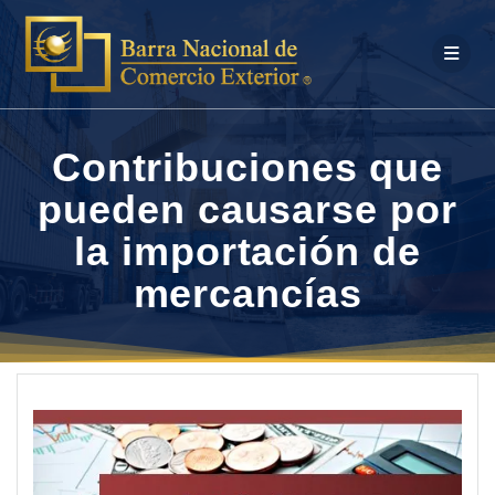
Saltar
al
contenido
Contribuciones que
pueden causarse por
la importación de
mercancí­as