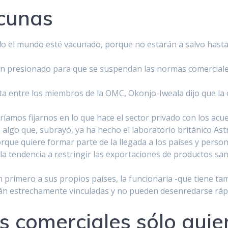
acunas
odo el mundo esté vacunado, porque no estarán a salvo hasta
 han presionado para que se suspendan las normas comercial
ta entre los miembros de la OMC, Okonjo-Iweala dijo que la 
í­amos fijarnos en lo que hace el sector privado con los acue
 algo que, subrayó, ya ha hecho el laboratorio británico Ast
rque quiere formar parte de la llegada a los paí­ses y person
a tendencia a restringir las exportaciones de productos sanit
n primero a sus propios paí­ses, la funcionaria -que tiene t
stán estrechamente vinculadas y no pueden desenredarse rá
s comerciales sólo quie