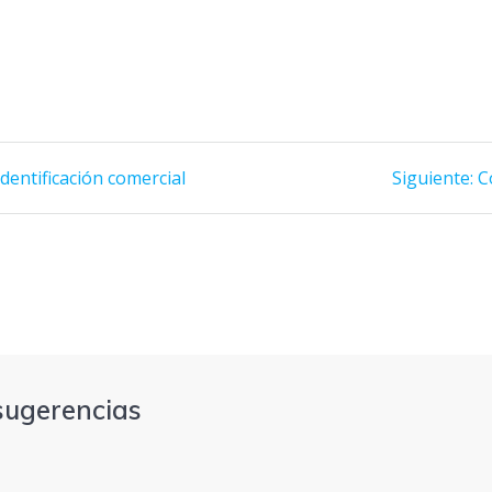
E
entificación comercial
Siguiente:
C
s
sugerencias