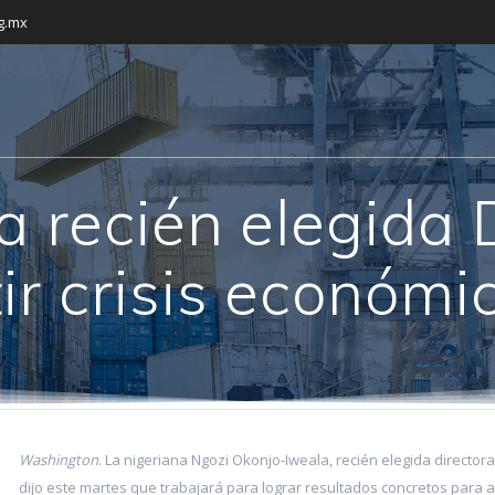
g.mx
a recién elegida 
r crisis económic
Washington
. La nigeriana Ngozi Okonjo-Iweala, recién elegida directo
dijo este martes que trabajará para lograr resultados concretos para a