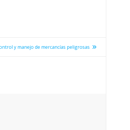
ntrada
ontrol y manejo de mercancí­as peligrosas
iguiente: