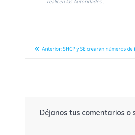
realicen las Autoridades
.
Navegación
Entrada
Anterior:
SHCP y SE crearán números de id
anterior:
de
entradas
Déjanos tus comentarios o 