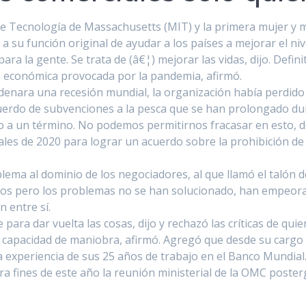
de Tecnologí­a de Massachusetts (MIT) y la primera mujer y 
a su función original de ayudar a los paí­ses a mejorar el niv
ara la gente. Se trata de (â€¦) mejorar las vidas, dijo. Defi
s económica provocada por la pandemia, afirmó.
nara una recesión mundial, la organización habí­a perdido d
uerdo de subvenciones a la pesca que se han prolongado du
o a un término. No podemos permitirnos fracasar en esto, d
ales de 2020 para lograr un acuerdo sobre la prohibición de
blema al dominio de los negociadores, al que llamó el talón 
os pero los problemas no se han solucionado, han empeorado
entre sí­.
ara dar vuelta las cosas, dijo y rechazó las crí­ticas de quie
s, capacidad de maniobra, afirmó. Agregó que desde su cargo 
a experiencia de sus 25 años de trabajo en el Banco Mundial
 fines de este año la reunión ministerial de la OMC posterg