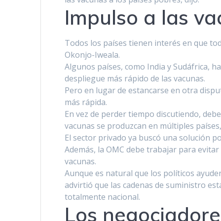
Impulso a las v
Todos los paí­ses tienen interés en que t
Okonjo-Iweala.
Algunos paí­ses, como India y Sudáfrica,
despliegue más rápido de las vacunas.
Pero en lugar de estancarse en otra dispu
más rápida.
En vez de perder tiempo discutiendo, deber
vacunas se produzcan en múltiples paí­ses,
El sector privado ya buscó una solución po
Además, la OMC debe trabajar para evitar l
vacunas.
Aunque es natural que los polí­ticos ayude
advirtió que las cadenas de suministro e
totalmente nacional.
Los negociadore