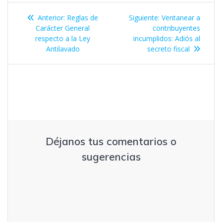
Navegación
Entrada
Entrada
Anterior:
Reglas de
Siguiente:
Ventanear a
de
anterior:
siguiente:
Carácter General
contribuyentes
respecto a la Ley
incumplidos: Adiós al
entradas
Antilavado
secreto fiscal
Déjanos tus comentarios o
sugerencias