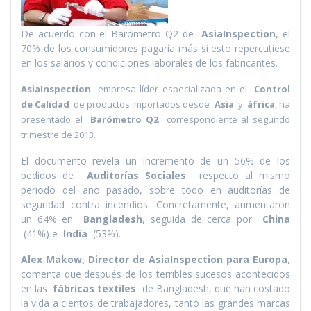
De acuerdo con el Barómetro Q2 de
AsiaInspection
, el
70% de los consumidores pagarí­a más si esto repercutiese
en los salarios y condiciones laborales de los fabricantes.
AsiaInspection
empresa lí­der especializada en el
Control
de Calidad
de productos importados desde
Asia
y
áfrica
, ha
presentado el
Barómetro Q2
correspondiente al segundo
trimestre de 2013.
El documento revela un incremento de un 56% de los
pedidos de
Auditorí­as Sociales
respecto al mismo
periodo del año pasado, sobre todo en auditorí­as de
seguridad contra incendios. Concretamente, aumentaron
un 64% en
Bangladesh
, seguida de cerca por
China
(41%) e
India
(53%).
Alex Makow, Director de AsiaInspection para Europa
,
comenta que después de los terribles sucesos acontecidos
en las
fábricas textiles
de Bangladesh, que han costado
la vida a cientos de trabajadores, tanto las grandes marcas