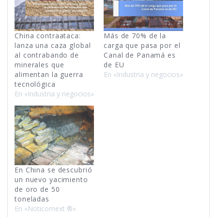
China contraataca:
Más de 70% de la
lanza una caza global
carga que pasa por el
al contrabando de
Canal de Panamá es
minerales que
de EU
alimentan la guerra
En «Industria y negocios»
tecnológica
En «Industria y negocios»
En China se descubrió
un nuevo yacimiento
de oro de 50
toneladas
En «Noticomext ®»