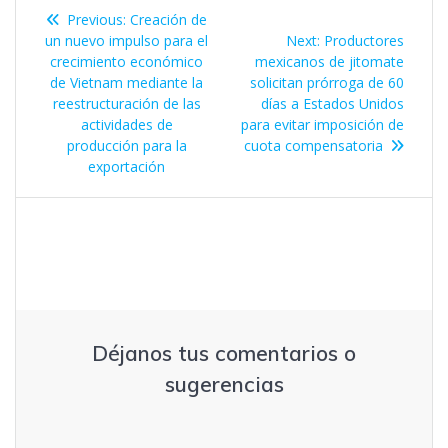
Navegación
Previous
Previous:
Creación de
de
post:
Next
un nuevo impulso para el
Next:
Productores
post:
crecimiento económico
mexicanos de jitomate
entradas
de Vietnam mediante la
solicitan prórroga de 60
reestructuración de las
días a Estados Unidos
actividades de
para evitar imposición de
producción para la
cuota compensatoria
exportación
Déjanos tus comentarios o
sugerencias