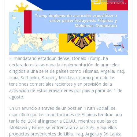
El mandatario estadounidense, Donald Trump, ha
declarado esta semana la implementación de aranceles
dirigidos a una serie de países como Filipinas, Argelia, Iraq,
Libia, Sri Lanka, Brunéi y Moldavia, como parte de las
tensiones comerciales recientes y en previsión de la
activación de estos gravámenes por país a partir del 1 de
agosto.
En un anuncio a través de un post en ‘Truth Social’, se
especificó que las importaciones de Filipinas tendrán una
tarifa del 20% al ingresar a EE.UU., mientras que las de
Moldavia y Brunéi se enfrentarán a un 25%, y aquellos
productos provenientes de Libia, Iraq, Argelia y Sri Lanka