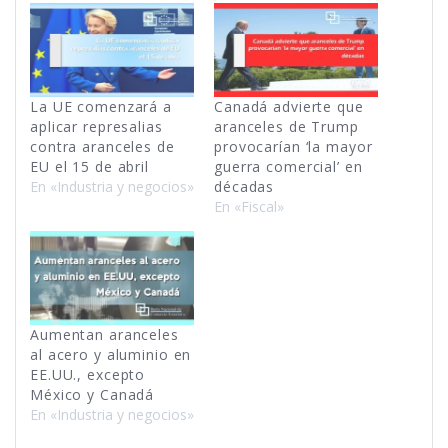
La UE comenzará a
Canadá advierte que
aplicar represalias
aranceles de Trump
contra aranceles de
provocarían ‘la mayor
EU el 15 de abril
guerra comercial’ en
En «Industria y negocios»
décadas
En «Fiscal»
Aumentan aranceles
al acero y aluminio en
EE.UU., excepto
México y Canadá
En «Industria y negocios»