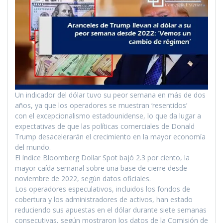
Un indicador del dólar tuvo su peor semana en más de dos
años, ya que los operadores se muestran ‘resentidos’
con el excepcionalismo estadounidense, lo que da lugar a
expectativas de que las políticas comerciales de Donald
Trump desacelerarán el crecimiento en la mayor economía
del mundo.
El índice Bloomberg Dollar Spot bajó 2.3 por ciento, la
mayor caída semanal sobre una base de cierre desde
noviembre de 2022, según datos oficiales.
Los operadores especulativos, incluidos los fondos de
cobertura y los administradores de activos, han estado
reduciendo sus apuestas en el dólar durante siete semanas
consecutivas, según mostraron los datos de la Comisión de