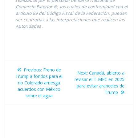
realizados por el personal de Barra Nacional de
Comercio Exterior ®, los cuales de conformidad con el
artículo 89 del Código Fiscal de la Federación, pueden
ser contrarias a las interpretaciones que realicen las
Autoridades
.
Navegación
Previous
Previous:
Freno de
Next
Next:
Canadá, abierto a
de
post:
Trump a fondos para el
post:
revisar el T-MEC en 2025
río Colorado arriesga
para evitar aranceles de
entradas
acuerdos con México
Trump
sobre el agua