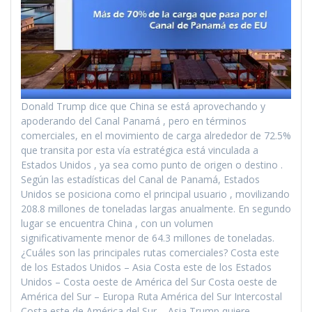
Donald Trump dice que China se está aprovechando y
apoderando del Canal Panamá , pero en términos
comerciales, en el movimiento de carga alrededor de 72.5%
que transita por esta vía estratégica está vinculada a
Estados Unidos , ya sea como punto de origen o destino .
Según las estadísticas del Canal de Panamá, Estados
Unidos se posiciona como el principal usuario , movilizando
208.8 millones de toneladas largas anualmente. En segundo
lugar se encuentra China , con un volumen
significativamente menor de 64.3 millones de toneladas.
¿Cuáles son las principales rutas comerciales? Costa este
de los Estados Unidos – Asia Costa este de los Estados
Unidos – Costa oeste de América del Sur Costa oeste de
América del Sur – Europa Ruta América del Sur Intercostal
Costa este de América del Sur – Asia Trump quiere