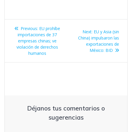
Navegación
Previous
Previous:
EU prohíbe
Next
Next:
EU y Asia (sin
de
post:
importaciones de 37
post:
China) impulsaron las
empresas chinas; ve
exportaciones de
entradas
violación de derechos
México: BID
humanos
Déjanos tus comentarios o
sugerencias