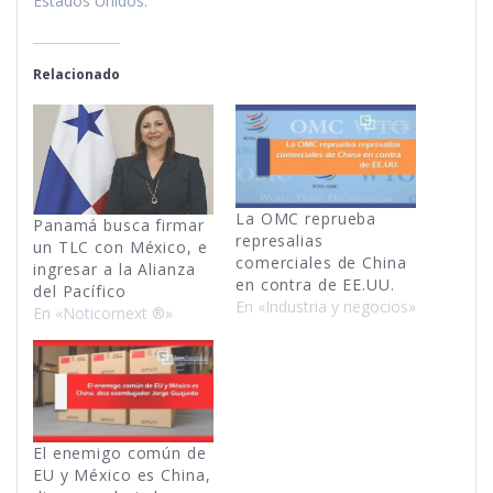
Estados Unidos.
Relacionado
La OMC reprueba
Panamá busca firmar
represalias
un TLC con México, e
comerciales de China
ingresar a la Alianza
en contra de EE.UU.
del Pací­fico
En «Industria y negocios»
En «Noticomext ®»
El enemigo común de
EU y México es China,